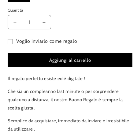
Quantità
Quantità
Diminuisci
Aumenta
quantità
quantità
per
per
Voglio inviarlo come regalo
Buono
Buono
Modulo
Regalo
Regalo
Maison
Maison
destinatario
Aggiungi al carrello
22
22
del
buono
Il regalo perfetto esiste ed è digitale !
regalo
compresso
Che sia un compleanno last minute o per sorprendere
qualcuno a distanza, il nostro Buono Regalo è sempre la
scelta giusta .
Semplice da acquistare, immediato da inviare e irresistibile
da utilizzare .