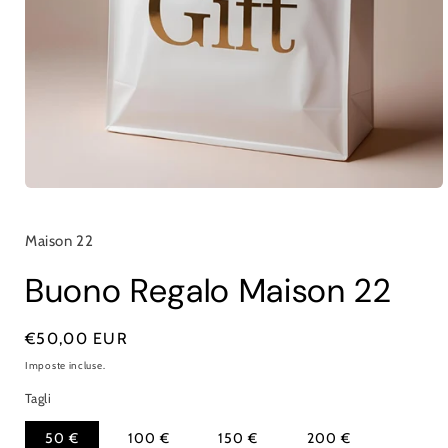
Apri
contenuti
multimediali
1
Maison 22
in
finestra
Buono Regalo Maison 22
modale
Prezzo
€50,00 EUR
di
Imposte incluse.
listino
Tagli
50 €
100 €
150 €
200 €